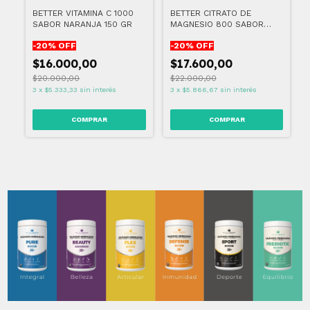
BETTER VITAMINA C 1000
BETTER CITRATO DE
SABOR NARANJA 150 GR
MAGNESIO 800 SABOR
LIMONADA 150 GR
-
20
% OFF
-
20
% OFF
$16.000,00
$17.600,00
$20.000,00
$22.000,00
3
x
$5.333,33
sin interés
3
x
$5.866,67
sin interés