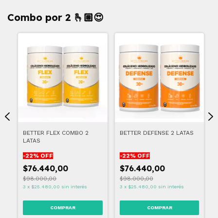
Combo por 2 🫰🏼😍
BETTER FLEX COMBO 2
BETTER DEFENSE 2 LATAS
LATAS
-
22
% OFF
-
22
% OFF
$76.440,00
$76.440,00
$98.000,00
$98.000,00
3
x
$25.480,00
sin interés
3
x
$25.480,00
sin interés