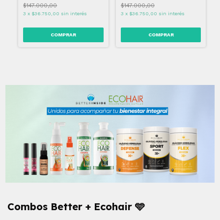
$147.000,00
$147.000,00
3
x
$36.750,00
sin interés
3
x
$36.750,00
sin interés
Combos Better + Ecohair 🩵