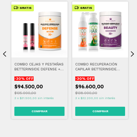
GRATIS
GRATIS
COMBO CEJAS Y PESTAÑAS
COMBO RECUPERACIÓN
BETTERINSIDE DEFENSE +
CAPILAR BETTERINSIDE
ECOHAIR GEL PESTAÑAS Y
BEAUTY + ECOHAIR
-
30
% OFF
-
30
% OFF
CEJAS
RECUPERACIÓN CAPILAR
TRATAMIENTO DE 1 MES
$94.500,00
$96.600,00
$135.000,00
$138.000,00
3
x
$31.500,00
sin interés
3
x
$32.200,00
sin interés