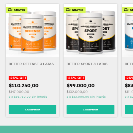
GRATIS
GRATIS
G
BETTER DEFENSE 3 LATAS
BETTER SPORT 3 LATAS
BETT
-
25
% OFF
-
25
% OFF
-
25
$110.250,00
$99.000,00
$83
$147.000,00
$132.000,00
$111
3
x
$36.750,00
sin interés
3
x
$33.000,00
sin interés
3
x
$