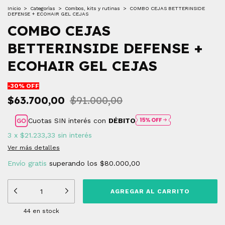
Inicio
>
Categorìas
>
Combos, kits y rutinas
>
COMBO CEJAS BETTERINSIDE
DEFENSE + ECOHAIR GEL CEJAS
COMBO CEJAS
BETTERINSIDE DEFENSE +
ECOHAIR GEL CEJAS
-
30
% OFF
$63.700,00
$91.000,00
Cuotas SIN interés con
DÉBITO
3
x
$21.233,33
sin interés
Ver más detalles
Envío gratis
superando los
$80.000,00
44
en stock