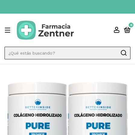
ENVI
0