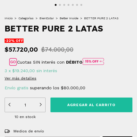
Inicio
>
Categorìas
>
BienEstar
>
Better Inside
>
BETTER PURE 2 LATAS
BETTER PURE 2 LATAS
-
22
% OFF
$57.720,00
$74.000,00
Cuotas SIN interés con
DÉBITO
3
x
$19.240,00
sin interés
Ver más detalles
Envío gratis
superando los
$80.000,00
10
en stock
Entregas para el CP:
CAMBIAR CP
Medios de envío