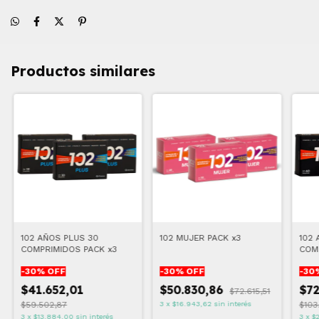
Productos similares
102 AÑOS PLUS 30
102 MUJER PACK x3
102 
COMPRIMIDOS PACK x3
COM
-
30
% OFF
-
30
% OFF
-
30
$41.652,01
$50.830,86
$72
$72.615,51
$59.502,87
3
x
$16.943,62
sin interés
$103
3
x
$13.884,00
sin interés
3
x
$