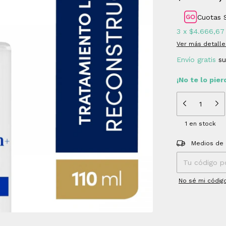
Cuotas 
3
x
$4.666,67
Ver más detalle
Envío gratis
s
¡No te lo pier
1
en stock
Entregas para el
Medios de 
No sé mi códig