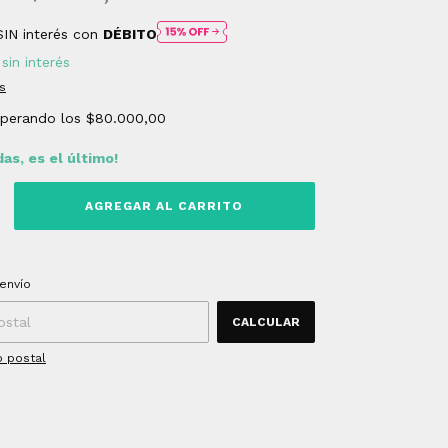
SIN interés con
DÉBITO
sin interés
s
uperando los
$80.000,00
das, es el último!
 CP:
CAMBIAR CP
envío
CALCULAR
o postal