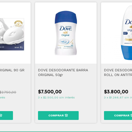
IGINAL 90 GR
DOVE DESODORANTE BARRA
DOVE DESODOR
ORIGINAL 50gr
ROLL ON ANTIT
50 ML
$7.500,00
$3.800,00
$2.750,00
erés
3
x
$2.500,00
sin interés
3
x
$1.266,67
sin i