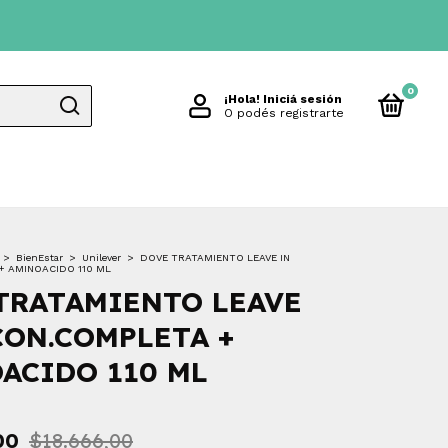
0
¡Hola!
Iniciá sesión
O podés registrarte
>
BienEstar
>
Unilever
>
DOVE TRATAMIENTO LEAVE IN
+ AMINOACIDO 110 ML
TRATAMIENTO LEAVE
CON.COMPLETA +
ACIDO 110 ML
00
$18.666,00