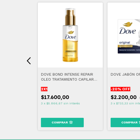
 RESCATE
DOVE BOND INTENSE REPAIR
DOVE JABÓN OR
 (2x1)
OLEO TRATAMIENTO CAPILAR
110 ML
2X1
-
20
% OFF
$17.600,00
$2.200,00
 interés
3
x
$5.866,67
sin interés
3
x
$733,33
sin int