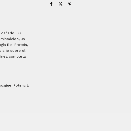
o dañado. Su
Aminoácido, un
gía Bio-Protein,
diario sobre el
 línea completa
juague. Potenciá