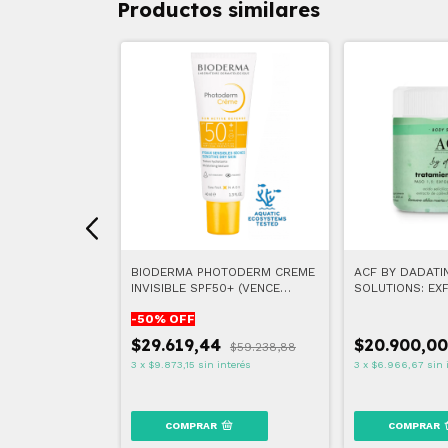
Productos similares
NSAS 10
BIODERMA PHOTODERM CREME
ACF BY DADATI
INVISIBLE SPF50+ (VENCE
SOLUTIONS: EXF
10/2026)
-
50
% OFF
$29.619,44
$20.900,0
$12.134,35
$59.238,88
interés
3
x
$9.873,15
sin interés
3
x
$6.966,67
sin 