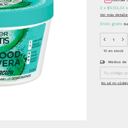
3
x
$5.133,33
s
Ver más detalle
Envío gratis
s
10
en stock
Entregas para el
Medios de 
No sé mi códig