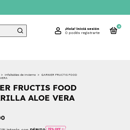
0
¡Hola!
Iniciá sesión
O podés registrarte
>
Infaltables de Invierno
>
GARNIER FRUCTIS FOOD
 VERA
ER FRUCTIS FOOD
RILLA ALOE VERA
00
SIN interés con
DÉBITO