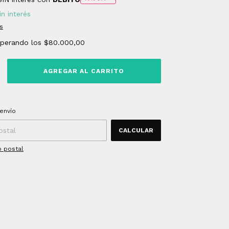
in interés
s
uperando los
$80.000,00
 CP:
CAMBIAR CP
envío
CALCULAR
o postal