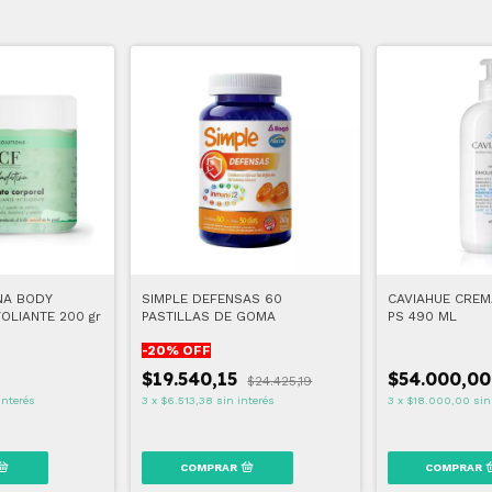
NA BODY
SIMPLE DEFENSAS 60
CAVIAHUE CREM
OLIANTE 200 gr
PASTILLAS DE GOMA
PS 490 ML
-
20
% OFF
0
$19.540,15
$54.000,00
$24.425,19
interés
3
x
$6.513,38
sin interés
3
x
$18.000,00
sin