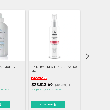
A EMOLIENTE
BY DERM FRESH SKIN ROXA 150
BETTER DEFENS
ML
HIDROLIZADO
-
30
% OFF
-
20
% OFF
$28.513,69
$40.733,84
$39.200,00
 interés
3
x
$9.504,56
sin interés
3
x
$13.066,67
sin 