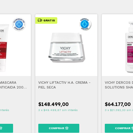
GRATIS
 MASCARA
VICHY LIFTACTIV H.A. CREMA -
VICHY DERCOS 
NTICAIDA 200
PIEL SECA
SOLUTIONS SH
DENSIFICADOR 
$148.499,00
$64.177,00
interés
3
x
$49.499,67
sin interés
3
x
$21.392,33
sin 