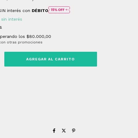
SIN interés con
DÉBITO
sin interés
s
uperando los
$80.000,00
con otras promociones
envío
 CP:
CAMBIAR CP
CALCULAR