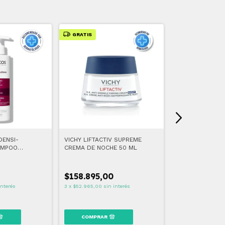
GRATIS
DENSI-
VICHY LIFTACTIV SUPREME
VICHY MINERAL
AMPOO
CREMA DE NOCHE 50 ML
ML
250 ML
-
40
% OFF
$158.895,00
$59.469,00
interés
3
x
$52.965,00
sin interés
3
x
$19.823,00
sin 