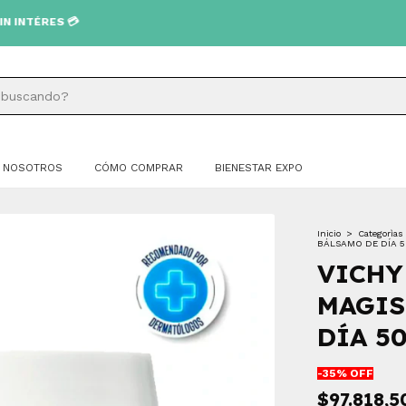
S 💳
NOSOTROS
CÓMO COMPRAR
BIENESTAR EXPO
Inicio
>
Categorìas
BÁLSAMO DE DÍA 5
VICHY
MAGIS
DÍA 5
-
35
% OFF
$97.818,5