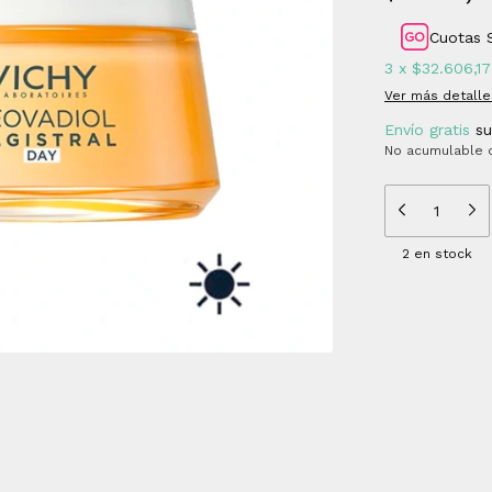
Cuotas 
3
x
$32.606,17
Ver más detalle
Envío gratis
s
No acumulable 
2
en stock
Medios de 
Entregas para el