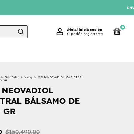
ENVIO GRATIS
0
¡Hola!
Iniciá sesión
O podés registrarte
>
BienEstar
>
Vichy
>
VICHY NEOVADIOL MAGISTRAL
0 GR
 NEOVADIOL
TRAL BÁLSAMO DE
0 GR
0
$150.490,00