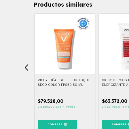
Productos similares
IV SUPREME
VICHY IDÉAL SOLEIL BB TOQUE
VICHY DERCOS
OJOS 15 ML
SECO COLOR FPS50 50 ML
ENERGIZANTE A
ML
0
$79.528,00
$63.572,00
 interés
3
x
$26.509,33
sin interés
3
x
$21.190,67
sin 