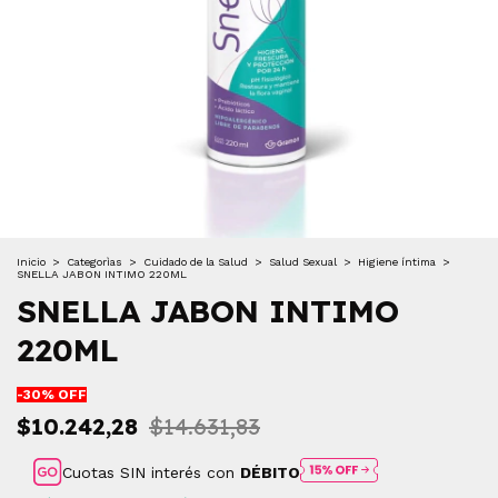
Inicio
>
Categorìas
>
Cuidado de la Salud
>
Salud Sexual
>
Higiene íntima
>
SNELLA JABON INTIMO 220ML
SNELLA JABON INTIMO
220ML
-
30
% OFF
$10.242,28
$14.631,83
Cuotas SIN interés con
DÉBITO