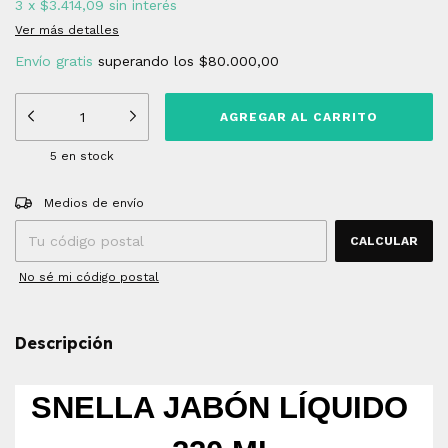
3
x
$3.414,09
sin interés
Ver más detalles
Envío gratis
superando los
$80.000,00
5
en stock
Entregas para el CP:
CAMBIAR CP
Medios de envío
CALCULAR
No sé mi código postal
Descripción
SNELLA JABÓN LÍQUIDO 