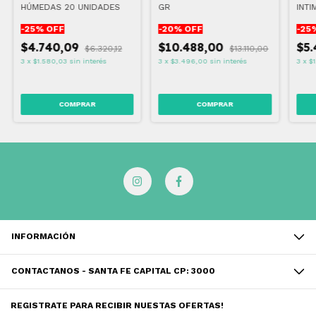
HÚMEDAS 20 UNIDADES
GR
INTI
-
25
% OFF
-
20
% OFF
-
25
$4.740,09
$10.488,00
$5.
$6.320,12
$13.110,00
3
x
$1.580,03
sin interés
3
x
$3.496,00
sin interés
3
x
$1
INFORMACIÓN
CONTACTANOS - SANTA FE CAPITAL CP: 3000
REGISTRATE PARA RECIBIR NUESTAS OFERTAS!