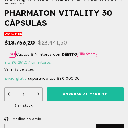
Inicio
>
Categorìas
>
Nutrición
>
Suplementos dietarios
>
PHARMATON VITALITY
30 CÁPSULAS
PHARMATON VITALITY 30
CÁPSULAS
-
20
% OFF
$18.753,20
$23.441,50
Cuotas SIN interés con
DÉBITO
3
x
$6.251,07
sin interés
Ver más detalles
Envío gratis
superando los
$80.000,00
3
en stock
Entregas para el CP:
CAMBIAR CP
Medios de envío