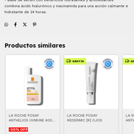
combina ácido hialurónico y niacinamida para una acción calmante e
hidratante de 24 horas.
Productos similares
GRATIS
G
LA ROCHE POSAY
LA ROCHE POSAY
LA 
ANTHELIOS UVMUNE 400
REDERMIC [R] OJOS
ANT
ULTRA FLUIDO INVISIBLE
XL5
-
50
% OFF
FPS50+ COLOR