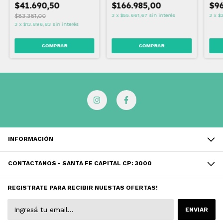
$41.690,50
$166.985,00
$96
$83.381,00
3
x
$55.661,67
sin interés
3
x
$
3
x
$13.896,83
sin interés
INFORMACIÓN
CONTACTANOS - SANTA FE CAPITAL CP: 3000
REGISTRATE PARA RECIBIR NUESTAS OFERTAS!