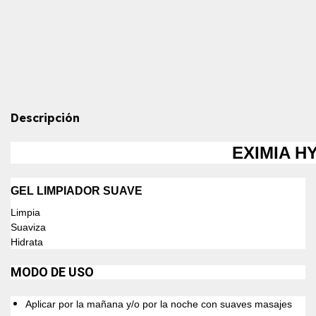
Medios de envío
Entregas para el CP:
CAMBIAR CP
CALCULAR
Descripción
EXIMIA H
GEL LIMPIADOR SUAVE
Limpia
Suaviza
Hidrata
MODO DE USO
Aplicar por la mañana y/o por la noche con suaves masajes