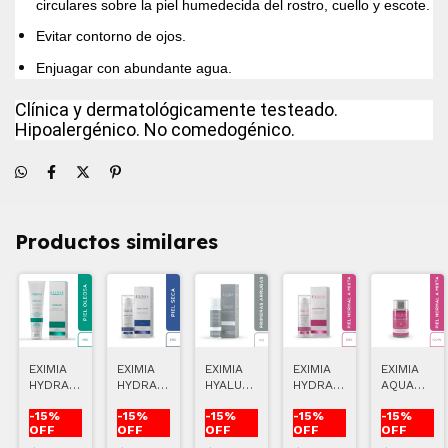
circulares sobre la piel humedecida del rostro, cuello y escote.
Evitar contorno de ojos.
Enjuagar con abundante agua.
Clínica y dermatológicamente testeado.
Hipoalergénico. No comedogénico.
Productos similares
EXIMIA
EXIMIA
EXIMIA
EXIMIA
EXIMIA
HYDRA
HYDRA
HYALU
HYDRA
AQUA
MAT
RICHE
FILLER
LEGERE
LEGERE
-
15
%
-
15
%
-
15
%
-
15
%
-
15
%
COMPLEX
50 ML
BIPHASIC
OFF
OFF
OFF
OFF
OFF
3D
100 ML