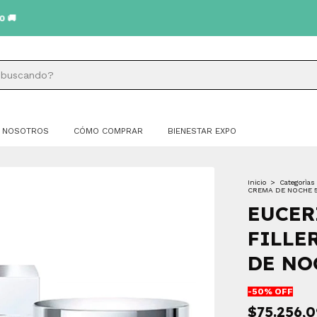
NOSOTROS
CÓMO COMPRAR
BIENESTAR EXPO
Inicio
>
Categorìas
CREMA DE NOCHE 
EUCER
FILLE
DE NO
-
50
% OFF
$75.256,0