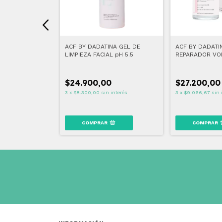
TOR SOLAR
ACF BY DADATINA GEL DE
ACF BY DADATI
 50
LIMPIEZA FACIAL pH 5.5
REPARADOR VOL
BALANCE 30 M
$24.900,00
$27.200,00
$36.212,92
interés
3
x
$8.300,00
sin interés
3
x
$9.066,67
sin 