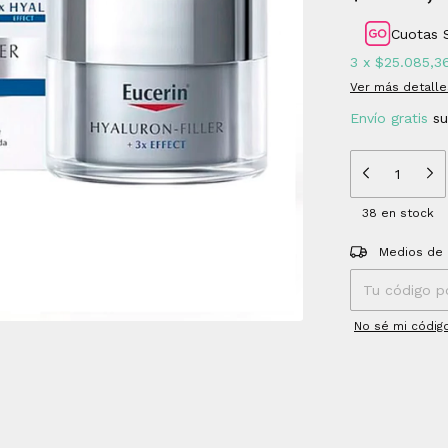
Cuotas 
3
x
$25.085,3
Ver más detalle
Envío gratis
s
38
en stock
Entregas para el
Medios de 
No sé mi códig