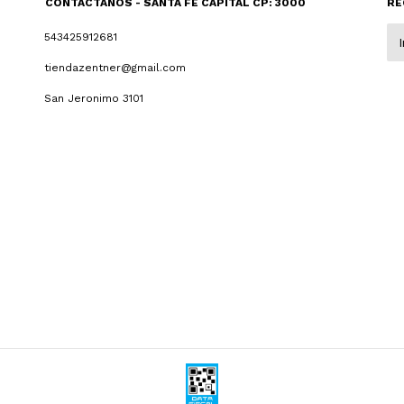
CONTACTANOS - SANTA FE CAPITAL CP: 3000
RE
543425912681
tiendazentner@gmail.com
San Jeronimo 3101