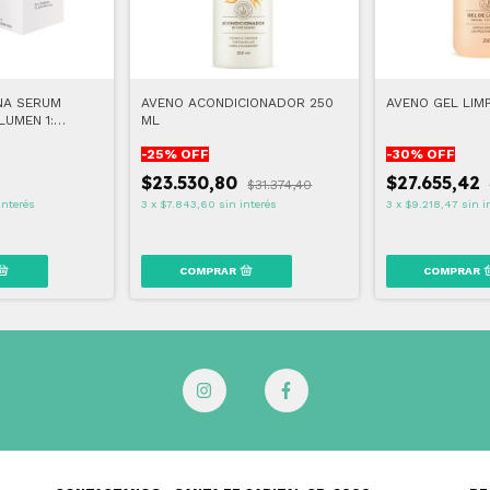
NA SERUM
AVENO ACONDICIONADOR 250
AVENO GEL LIMP
UMEN 1:
ML
L
-
25
% OFF
-
30
% OFF
$23.530,80
$27.655,42
$31.374,40
interés
3
x
$7.843,60
sin interés
3
x
$9.218,47
sin i