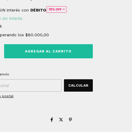
SIN interés con
DÉBITO
6
sin interés
s
uperando los
$80.000,00
 CP:
CAMBIAR CP
envío
CALCULAR
o postal