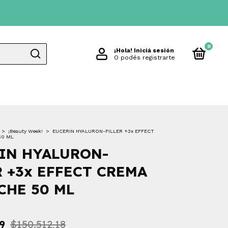
0
¡Hola!
Iniciá sesión
O podés registrarte
>
¡Beauty Week!
>
EUCERIN HYALURON-FILLER +3x EFFECT
50 ML
IN HYALURON-
R +3x EFFECT CREMA
CHE 50 ML
9
$150.512,18