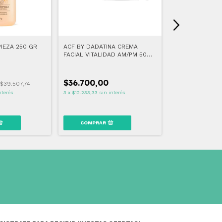
IEZA 250 GR
ACF BY DADATINA CREMA
ACF BY DADATI
FACIAL VITALIDAD AM/PM 50
REGENERADOR 
GR
$36.700,00
$39.507,74
$31.400,00
nterés
3
x
$12.233,33
sin interés
3
x
$10.466,67
sin 