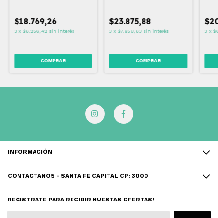
$18.769,26
$23.875,88
$20
3
x
$6.256,42
sin interés
3
x
$7.958,63
sin interés
3
x
$6
INFORMACIÓN
CONTACTANOS - SANTA FE CAPITAL CP: 3000
REGISTRATE PARA RECIBIR NUESTAS OFERTAS!