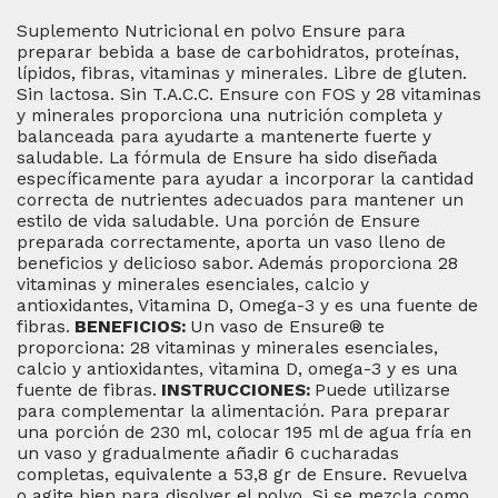
Suplemento Nutricional en polvo Ensure para
preparar bebida a base de carbohidratos, proteínas,
lípidos, fibras, vitaminas y minerales. Libre de gluten.
Sin lactosa. Sin T.A.C.C. Ensure con FOS y 28 vitaminas
y minerales proporciona una nutrición completa y
balanceada para ayudarte a mantenerte fuerte y
saludable. La fórmula de Ensure ha sido diseñada
específicamente para ayudar a incorporar la cantidad
correcta de nutrientes adecuados para mantener un
estilo de vida saludable. Una porción de Ensure
preparada correctamente, aporta un vaso lleno de
beneficios y delicioso sabor. Además proporciona 28
vitaminas y minerales esenciales, calcio y
antioxidantes, Vitamina D, Omega-3 y es una fuente de
fibras.
BENEFICIOS:
Un vaso de Ensure® te
proporciona: 28 vitaminas y minerales esenciales,
calcio y antioxidantes, vitamina D, omega-3 y es una
fuente de fibras.
INSTRUCCIONES:
Puede utilizarse
para complementar la alimentación. Para preparar
una porción de 230 ml, colocar 195 ml de agua fría en
un vaso y gradualmente añadir 6 cucharadas
completas, equivalente a 53,8 gr de Ensure. Revuelva
o agite bien para disolver el polvo. Si se mezcla como