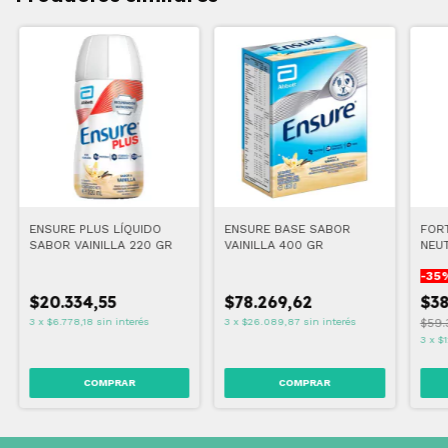
ENSURE PLUS LÍQUIDO
ENSURE BASE SABOR
FOR
SABOR VAINILLA 220 GR
VAINILLA 400 GR
NEU
-
35
$20.334,55
$78.269,62
$38
3
x
$6.778,18
sin interés
3
x
$26.089,87
sin interés
$59.
3
x
$