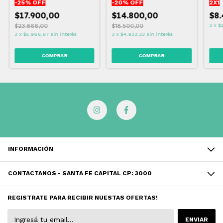
-
25
% OFF
-
20
% OFF
2X1
$17.900,00
$14.800,00
$8
$23.866,00
$18.500,00
3
x
$
3
x
$5.966,67
sin interés
3
x
$4.933,33
sin interés
INFORMACIÓN
CONTACTANOS - SANTA FE CAPITAL CP: 3000
REGISTRATE PARA RECIBIR NUESTAS OFERTAS!