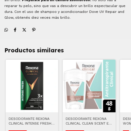
reparar tu pelo, sino que vas a descubrir un brillo espectacular que
dura. Con el uso de shampoo y acondicionador Dove UV Repair and
Glow, obtenés diez veces más brillo.
Productos similares
DESODORANTE REXONA
DESODORANTE REXONA
DES
CLINICAL INTENSE FRESH
CLINICAL CLEAN SCENT EN
WOM
HOMBRE 48 G
CREMA 48 G
WILD