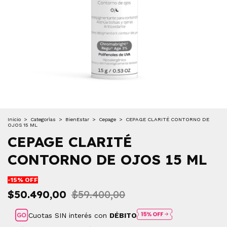
Inicio
>
Categorìas
>
BienEstar
>
Cepage
>
CEPAGE CLARITÉ CONTORNO DE
OJOS 15 ML
CEPAGE CLARITÉ
CONTORNO DE OJOS 15 ML
-
15
% OFF
$50.490,00
$59.400,00
Cuotas SIN interés con
DÉBITO