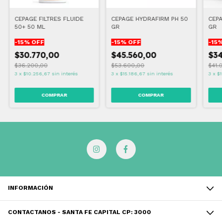
CEPAGE FILTRES FLUIDE
CEPAGE HYDRAFIRM PH 50
CEPA
50+ 50 ML
GR
GR
-
15
% OFF
-
15
% OFF
-
15
%
$30.770,00
$45.560,00
$34
$36.200,00
$53.600,00
$41.
3
x
$10.256,67
sin interés
3
x
$15.186,67
sin interés
3
x
$1
INFORMACIÓN
CONTACTANOS - SANTA FE CAPITAL CP: 3000