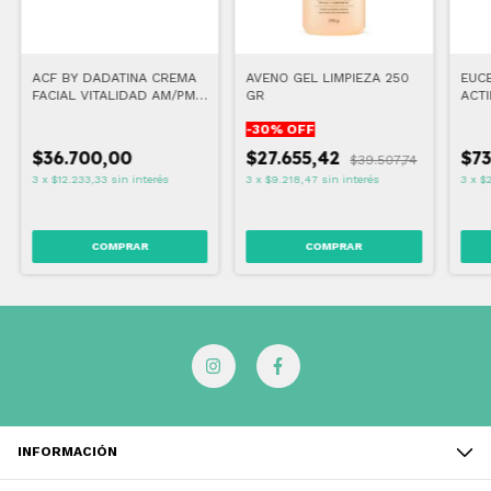
ACF BY DADATINA CREMA
AVENO GEL LIMPIEZA 250
EUC
FACIAL VITALIDAD AM/PM
GR
ACTI
50 GR
80M
-
30
% OFF
$36.700,00
$27.655,42
$73
$39.507,74
3
x
$12.233,33
sin interés
3
x
$9.218,47
sin interés
3
x
$
INFORMACIÓN