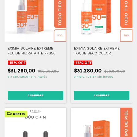
EXIMIA SOLAIRE EXTREME
EXIMIA SOLAIRE EXTREME
FLUIDE HIDRATANTE FPS50
TOQUE SECO COLOR
-
15
% OFF
-
15
% OFF
$31.280,00
$31.280,00
$36.800,00
$36.800,00
3
x
$10.426,67
sin interés
3
x
$10.426,67
sin interés
GRATIS