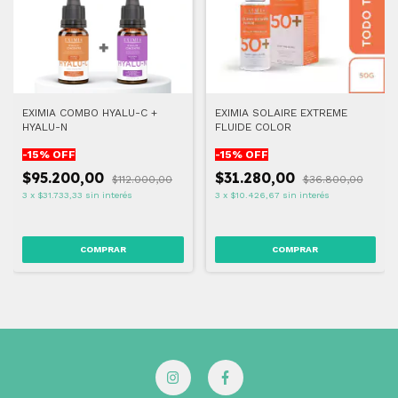
EXIMIA COMBO HYALU-C +
EXIMIA SOLAIRE EXTREME
HYALU-N
FLUIDE COLOR
-
15
% OFF
-
15
% OFF
$95.200,00
$31.280,00
$112.000,00
$36.800,00
3
x
$31.733,33
sin interés
3
x
$10.426,67
sin interés