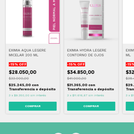
EXIMIA AQUA LEGERE
EXIMIA HYDRA LEGERE
EXIM
MICELAR 200 ML
CONTORNO DE OJOS
ML
-
15
% OFF
-
15
% OFF
-
15
%
$28.050,00
$34.850,00
$32
$33.000,00
$41.000,00
$38.
$25.245,00
con
$31.365,00
con
$29
Transferencia o depósito
Transferencia o depósito
Tran
3
x
$9.350,00
sin interés
3
x
$11.616,67
sin interés
3
x
$