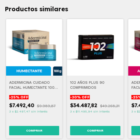
Productos similares
ADERMICINA CUIDADO
102 AÑOS PLUS 90
ADE
FACIAL HUMECTANTE 100
COMPRIMIDOS
FACI
GR
GR
-
25
% OFF
-
30
% OFF
-
25
$7.492,40
$34.487,82
$7
$9.989,87
$49.268,31
3
x
$2.497,47
sin interés
3
x
$11.495,94
sin interés
3
x
$