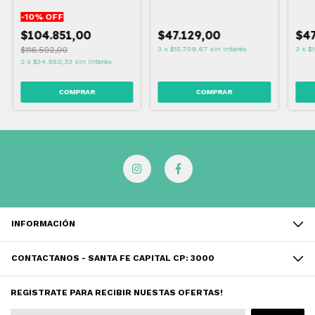
AFEITAR
-
10
% OFF
$104.851,00
$47.129,00
$47
$116.502,00
3
x
$15.709,67
sin interés
3
x
$1
3
x
$34.950,33
sin interés
INFORMACIÓN
CONTACTANOS - SANTA FE CAPITAL CP: 3000
REGISTRATE PARA RECIBIR NUESTAS OFERTAS!