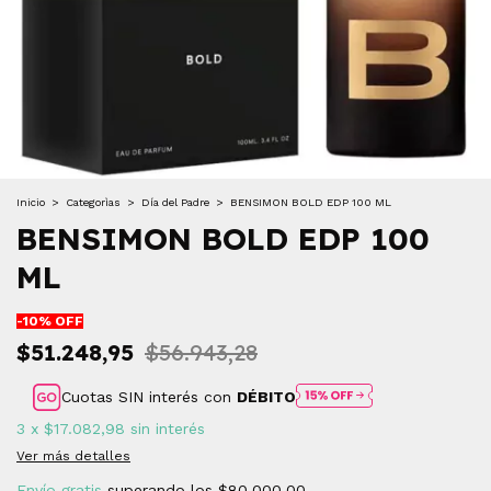
Inicio
>
Categorìas
>
Día del Padre
>
BENSIMON BOLD EDP 100 ML
BENSIMON BOLD EDP 100
ML
-
10
% OFF
$51.248,95
$56.943,28
Cuotas SIN interés con
DÉBITO
3
x
$17.082,98
sin interés
Ver más detalles
Envío gratis
superando los
$80.000,00