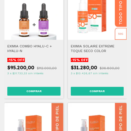
EXIMIA COMBO HYALU-C +
EXIMIA SOLAIRE EXTREME
HYALU-N
TOQUE SECO COLOR
-
15
% OFF
-
15
% OFF
$95.200,00
$31.280,00
$112.000,00
$36.800,00
3
x
$31.733,33
sin interés
3
x
$10.426,67
sin interés