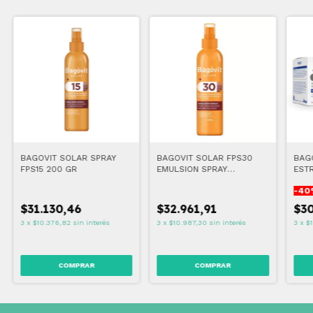
BAGOVIT SOLAR SPRAY
BAGOVIT SOLAR FPS30
BAGO
FPS15 200 GR
EMULSION SPRAY
EST
ACELERADOR DE
-
40
BRONCEADO 200 GR
$31.130,46
$32.961,91
$30
3
x
$10.376,82
sin interés
3
x
$10.987,30
sin interés
3
x
$1