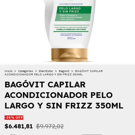
Inicio
>
Categorìas
>
BienEstar
>
Bagovit
>
BAGÓVIT CAPILAR
ACONDICIONADOR PELO LARGO Y SIN FRIZZ 350ML
BAGÓVIT CAPILAR
ACONDICIONADOR PELO
LARGO Y SIN FRIZZ 350ML
-
35
% OFF
$6.481,81
$9.972,02