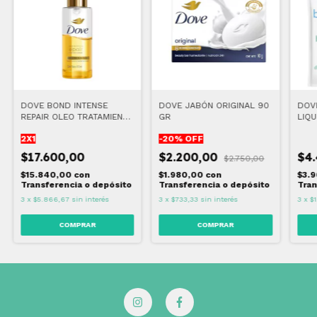
DOVE BOND INTENSE
DOVE JABÓN ORIGINAL 90
DOV
REPAIR OLEO TRATAMIENTO
GR
LIQ
CAPILAR 110 ML
SENS
2X1
-
20
% OFF
ML
$17.600,00
$2.200,00
$4
$2.750,00
$15.840,00
con
$1.980,00
con
$3.
Transferencia o depósito
Transferencia o depósito
Tran
3
x
$5.866,67
sin interés
3
x
$733,33
sin interés
3
x
$