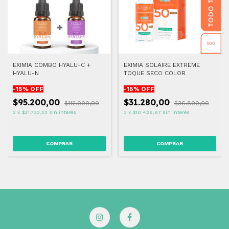
EXIMIA COMBO HYALU-C +
EXIMIA SOLAIRE EXTREME
HYALU-N
TOQUE SECO COLOR
-
15
% OFF
-
15
% OFF
$95.200,00
$31.280,00
$112.000,00
$36.800,00
3
x
$31.733,33
sin interés
3
x
$10.426,67
sin interés