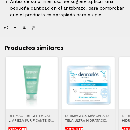
Antes de su primer uso, se sugiere aplicar una
pequeña cantidad en el antebrazo, para comprobar
que el producto es apropiado para su piel.
Productos similares
DERMAGLÓS GEL FACIAL
DERMAGLOS MÁSCARA DE
DER
LIMPIEZA PURIFICANTE 150
TELA ULTRA HIDRATACION
HIDR
GR
15 ML
-
25
% OFF
-
25
% OFF
-
25