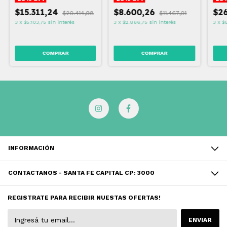
$15.311,24
$8.600,26
$26
$20.414,98
$11.467,01
3
x
$5.103,75
sin interés
3
x
$2.866,75
sin interés
3
x
$
INFORMACIÓN
CONTACTANOS - SANTA FE CAPITAL CP: 3000
REGISTRATE PARA RECIBIR NUESTAS OFERTAS!