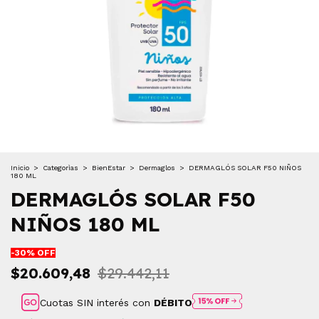
Inicio
>
Categorìas
>
BienEstar
>
Dermaglos
>
DERMAGLÓS SOLAR F50 NIÑOS
180 ML
DERMAGLÓS SOLAR F50
NIÑOS 180 ML
-
30
% OFF
$20.609,48
$29.442,11
Cuotas SIN interés con
DÉBITO