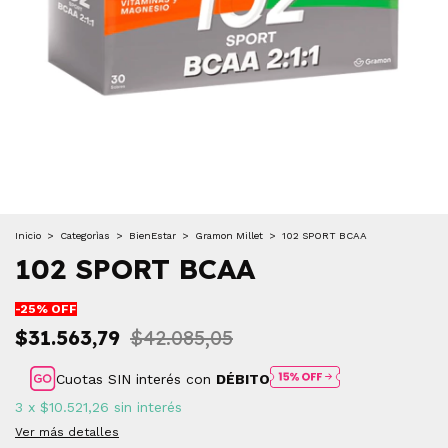
Inicio
>
Categorìas
>
BienEstar
>
Gramon Millet
>
102 SPORT BCAA
102 SPORT BCAA
-
25
% OFF
$31.563,79
$42.085,05
Cuotas SIN interés con
DÉBITO
3
x
$10.521,26
sin interés
Ver más detalles