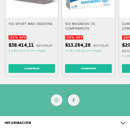
102 SPORT MAX CREATINA
102 MAGNESIO 30
CURF
COMPRIMIDOS
COM
-
25
% OFF
-
25
% OFF
-
25
$38.414,11
$13.284,28
$20
$51.218,81
$17.712,37
3
x
$12.804,70
sin interés
3
x
$4.428,09
sin interés
$27.
3
x
$6
INFORMACIÓN