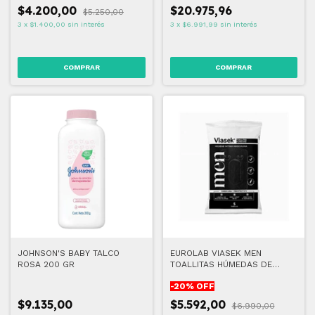
$4.200,00
$20.975,96
$5.250,00
3
x
$1.400,00
sin interés
3
x
$6.991,99
sin interés
JOHNSON'S BABY TALCO
EUROLAB VIASEK MEN
ROSA 200 GR
TOALLITAS HÚMEDAS DE
HIGIENE ÍNTIMA
-
20
% OFF
$9.135,00
$5.592,00
$6.990,00