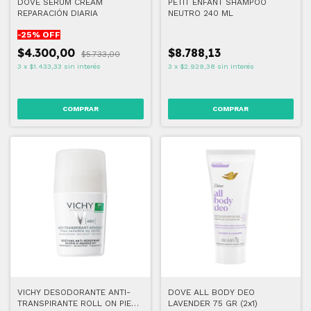
DOVE SERUM CREAM
PETIT ENFANT SHAMPOO
REPARACIÓN DIARIA
NEUTRO 240 ML
-
25
% OFF
$4.300,00
$8.788,13
$5.733,00
3
x
$1.433,33
sin interés
3
x
$2.929,38
sin interés
VICHY DESODORANTE ANTI-
DOVE ALL BODY DEO
TRANSPIRANTE ROLL ON PIEL
LAVENDER 75 GR (2x1)