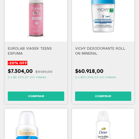
EUROLAB VIASEK TEENS
VICHY DESODORANTE ROLL
ESPUMA
ON MINERAL
-
20
% OFF
$7.304,00
$60.918,00
$9.130,00
3
x
$2.434,67
sin interés
3
x
$20.306,00
sin interés