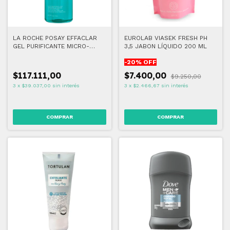
LA ROCHE POSAY EFFACLAR
EUROLAB VIASEK FRESH PH
GEL PURIFICANTE MICRO-
3,5 JABON LÍQUIDO 200 ML
EXFOLIANTE 400 ML
-
20
% OFF
$117.111,00
$7.400,00
$9.250,00
3
x
$39.037,00
sin interés
3
x
$2.466,67
sin interés