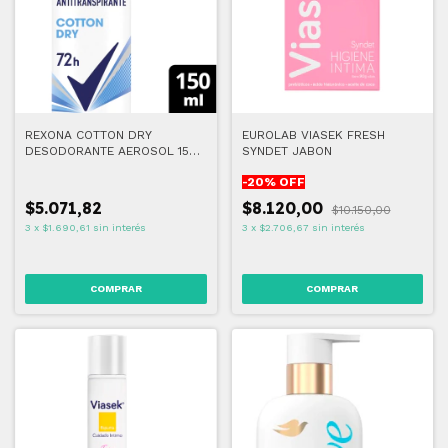
REXONA COTTON DRY
EUROLAB VIASEK FRESH
DESODORANTE AEROSOL 150
SYNDET JABON
ml
-
20
% OFF
$5.071,82
$8.120,00
$10.150,00
3
x
$1.690,61
sin interés
3
x
$2.706,67
sin interés