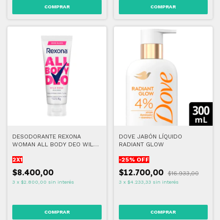
DESODORANTE REXONA
DOVE JABÓN LÍQUIDO
WOMAN ALL BODY DEO WILD
RADIANT GLOW
ROSE - CREMA (2x1)
2X1
-
25
% OFF
$8.400,00
$12.700,00
$16.933,00
3
x
$2.800,00
sin interés
3
x
$4.233,33
sin interés