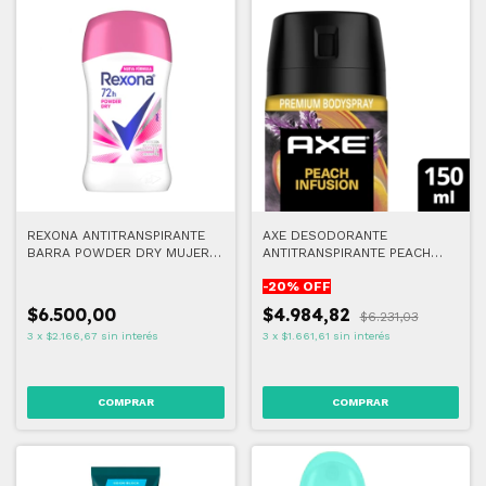
REXONA ANTITRANSPIRANTE
AXE DESODORANTE
BARRA POWDER DRY MUJER
ANTITRANSPIRANTE PEACH
50G
INFUSION 150 ML
-
20
% OFF
$6.500,00
$4.984,82
$6.231,03
3
x
$2.166,67
sin interés
3
x
$1.661,61
sin interés