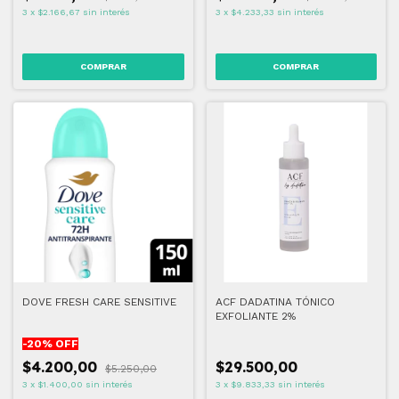
3
x
$2.166,67
sin interés
3
x
$4.233,33
sin interés
DOVE FRESH CARE SENSITIVE
ACF DADATINA TÓNICO
EXFOLIANTE 2%
-
20
% OFF
$4.200,00
$29.500,00
$5.250,00
3
x
$1.400,00
sin interés
3
x
$9.833,33
sin interés