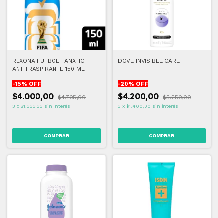
REXONA FUTBOL FANATIC
DOVE INVISIBLE CARE
ANTITRASPIRANTE 150 ML
-
15
% OFF
-
20
% OFF
$4.000,00
$4.200,00
$4.705,00
$5.250,00
3
x
$1.333,33
sin interés
3
x
$1.400,00
sin interés