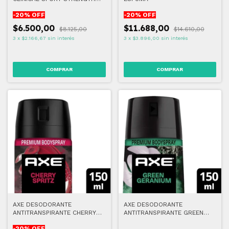
HOMBRE 150 ML
-
20
% OFF
-
20
% OFF
$6.500,00
$11.688,00
$8.125,00
$14.610,00
3
x
$2.166,67
sin interés
3
x
$3.896,00
sin interés
AXE DESODORANTE
AXE DESODORANTE
ANTITRANSPIRANTE CHERRY
ANTITRANSPIRANTE GREEN
SPRITZ 150 ML
GERANIUM 150 ML
-
20
% OFF