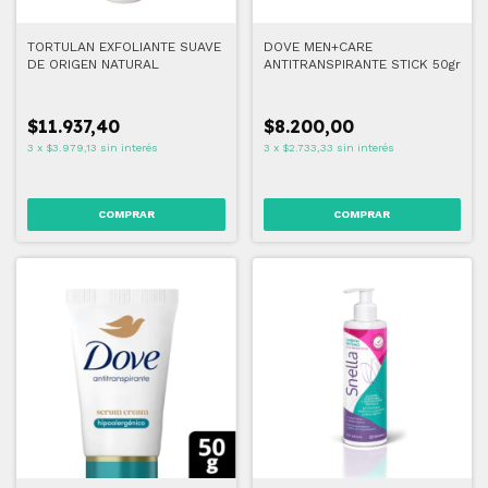
TORTULAN EXFOLIANTE SUAVE
DOVE MEN+CARE
DE ORIGEN NATURAL
ANTITRANSPIRANTE STICK 50gr
$11.937,40
$8.200,00
3
x
$3.979,13
sin interés
3
x
$2.733,33
sin interés