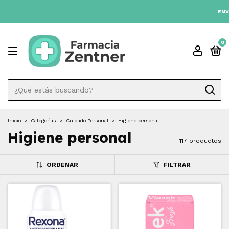
3 CUOTAS SIN INTÉRES 💳
ENVIO GRATIS A TODO EL PAÍS DESDE $
0
Inicio
>
Categorìas
>
Cuidado Personal
>
Higiene personal
Higiene personal
117 productos
ORDENAR
FILTRAR