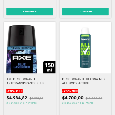
AXE DESODORANTE
DESODORANTE REXONA MEN
ANTITRANSPIRANTE BLUE
ALL BODY ACTIVE
LAVENDER 150 ML
-
20
% OFF
-
75
% OFF
$4.984,82
$4.700,00
$6.231,03
$18.800,00
3
x
$1.661,61
sin interés
3
x
$1.566,67
sin interés