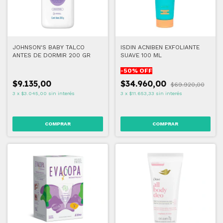
JOHNSON'S BABY TALCO
ISDIN ACNIBEN EXFOLIANTE
ANTES DE DORMIR 200 GR
SUAVE 100 ML
-
50
% OFF
$9.135,00
$34.960,00
$69.920,00
3
x
$3.045,00
sin interés
3
x
$11.653,33
sin interés