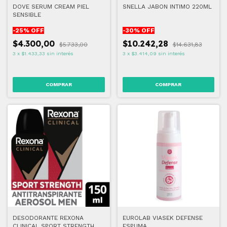
DOVE SERUM CREAM PIEL
SNELLA JABON INTIMO 220ML
SENSIBLE
-
25
% OFF
-
30
% OFF
$4.300,00
$10.242,28
$5.733,00
$14.631,83
3
x
$1.433,33
sin interés
3
x
$3.414,09
sin interés
DESODORANTE REXONA
EUROLAB VIASEK DEFENSE
CLINICAL SPORT STRENGTH
ESPUMA