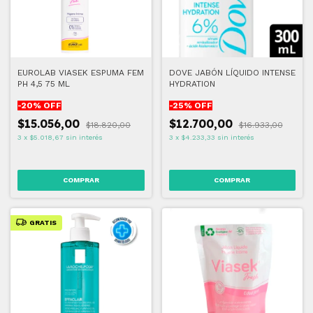
EUROLAB VIASEK ESPUMA FEM
DOVE JABÓN LÍQUIDO INTENSE
PH 4,5 75 ML
HYDRATION
-
20
% OFF
-
25
% OFF
$15.056,00
$12.700,00
$18.820,00
$16.933,00
3
x
$5.018,67
sin interés
3
x
$4.233,33
sin interés
GRATIS