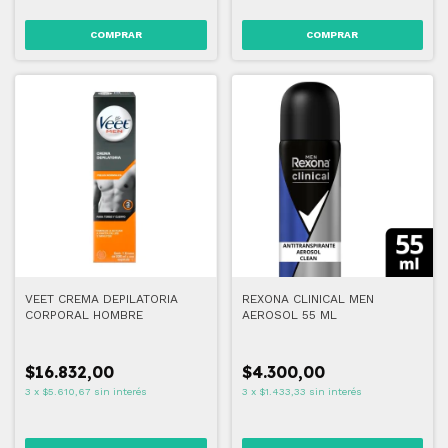
VEET CREMA DEPILATORIA
REXONA CLINICAL MEN
CORPORAL HOMBRE
AEROSOL 55 ML
$16.832,00
$4.300,00
3
x
$5.610,67
sin interés
3
x
$1.433,33
sin interés