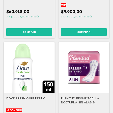
SENSIBLE
2X1
$60.918,00
$9.900,00
3
x
$20.306,00
sin interés
3
x
$3.300,00
sin interés
DOVE FRESH CARE PEPINO
PLENITUD FEMME TOALLA
NOCTURNA SIN ALAS 8
UNIDADES
-
20
% OFF