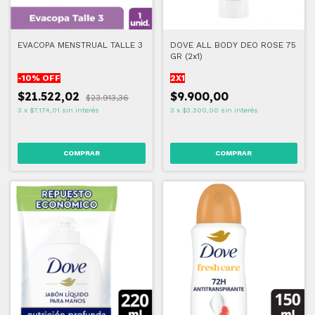
EVACOPA MENSTRUAL TALLE 3
DOVE ALL BODY DEO ROSE 75
GR (2x1)
-
10
% OFF
2X1
$21.522,02
$9.900,00
$23.913,36
3
x
$7.174,01
sin interés
3
x
$3.300,00
sin interés
COMPRAR