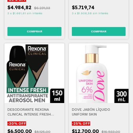
$4.984,82
$5.719,74
$6.231,03
3
x
$1.661,61
sin interés
3
x
$1.906,58
sin interés
DESODORANTE REXONA
DOVE JABÓN LÍQUIDO
CLINICAL INTENSE FRESH
UNIFORM SKIN
HOMBRE 150 ML
-
20
% OFF
-
25
% OFF
$6.500,00
$12.700,00
$8.125,00
$16.933,00