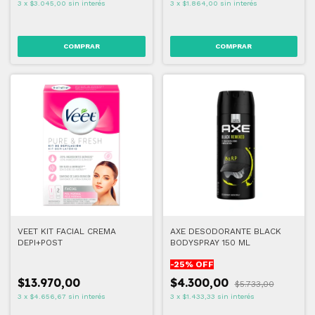
3
x
$3.045,00
sin interés
3
x
$1.864,00
sin interés
VEET KIT FACIAL CREMA
AXE DESODORANTE BLACK
DEPI+POST
BODYSPRAY 150 ML
-
25
% OFF
$13.970,00
$4.300,00
$5.733,00
3
x
$4.656,67
sin interés
3
x
$1.433,33
sin interés