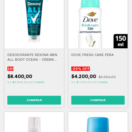
DESODORANTE REXONA MEN
DOVE FRESH CARE PERA
ALL BODY OCEAN - CREMA
(2x1)
2X1
-
20
% OFF
$8.400,00
$4.200,00
$5.250,00
3
x
$2.800,00
sin interés
3
x
$1.400,00
sin interés