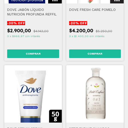
DOVE JABÓN LÍQUIDO
DOVE FRESH CARE POMELO
NUTRICIÓN PROFUNDA REFFIL
-
30
% OFF
-
20
% OFF
$2.900,00
$4.200,00
$4.143,00
$5.250,00
3
x
$966,67
sin interés
3
x
$1.400,00
sin interés