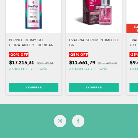
PERPIEL INTIMY GEL
EVAGINA SERUM ÍNTIMO 30
EVAG
HIDRATANTE Y LUBRICANTE
GR
Y LU
LOCIÓN 100 ML
GR
-
20
% OFF
-
25
% OFF
-
25
$17.215,31
$11.661,79
$9.
$21.519,14
$15.549,06
3
x
$5.738,44
sin interés
3
x
$3.887,26
sin interés
3
x
$3