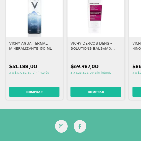
VICHY AGUA TERMAL
VICHY DERCOS DENSI-
VICH
MINERALIZANTE 150 ML
SOLUTIONS BALSAMO
NIÑO
DENSIFICADOR
ml
RECONSTITUYENTE 200 ML
$51.188,00
$69.987,00
$86
3
x
$17.062,67
sin interés
3
x
$23.329,00
sin interés
3
x
$