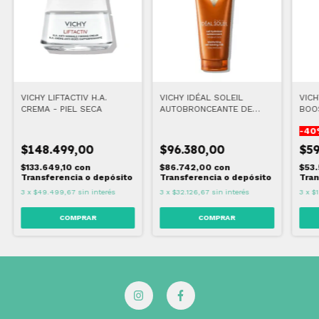
VICHY LIFTACTIV H.A.
VICHY IDÉAL SOLEIL
VICH
CREMA - PIEL SECA
AUTOBRONCEANTE DE
BOO
CUERPO 100 ML
-
40
$148.499,00
$96.380,00
$5
$133.649,10
con
$86.742,00
con
$53
Transferencia o depósito
Transferencia o depósito
Tran
3
x
$49.499,67
sin interés
3
x
$32.126,67
sin interés
3
x
$