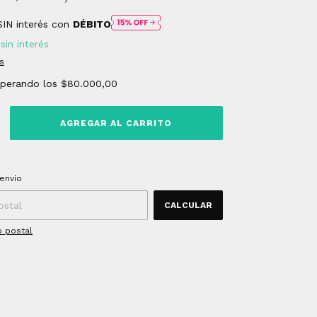
SIN interés con
DÉBITO
sin interés
s
uperando los
$80.000,00
 CP:
CAMBIAR CP
envío
CALCULAR
o postal