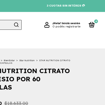
3 CUOTAS SIN INTÉRES 💳
0
¡Hola!
Iniciá sesión
O podés registrarte
>
BienEstar
>
Star Nutrition
>
STAR NUTRITION CITRATO
 CAPSULAS
NUTRITION CITRATO
SIO POR 60
LAS
0
$18.633,00