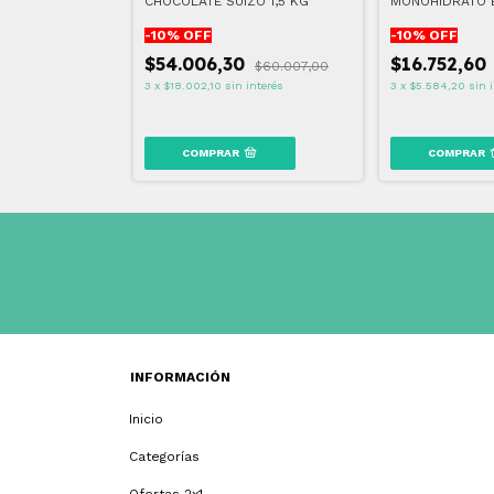
EN POTE 500 GR
CHOCOLATE SUIZO 1,5 KG
MONOHIDRATO E
-
10
% OFF
-
10
% OFF
0
$54.006,30
$16.752,60
$53.471,00
$60.007,00
 interés
3
x
$18.002,10
sin interés
3
x
$5.584,20
sin 
INFORMACIÓN
Inicio
Categorías