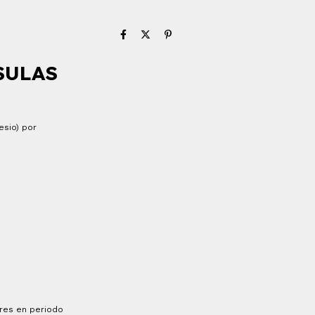
SULAS
esio) por
eres en periodo