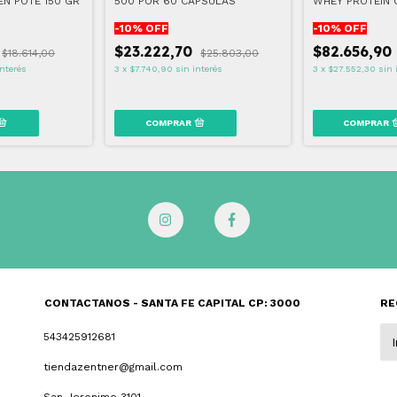
N POTE 150 GR
500 POR 60 CAPSULAS
WHEY PROTEIN 
-
10
% OFF
-
10
% OFF
$23.222,70
$82.656,90
$18.614,00
$25.803,00
interés
3
x
$7.740,90
sin interés
3
x
$27.552,30
sin 
CONTACTANOS - SANTA FE CAPITAL CP: 3000
RE
543425912681
tiendazentner@gmail.com