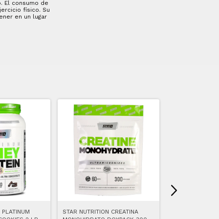
o. El consumo de
rcicio físico. Su
ener en un lugar
 PLATINUM
STAR NUTRITION CREATINA
STAR NUTRITION