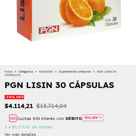
Inicio
>
Categorìas
>
Nutrición
>
Suplementos dietarios
>
PGN LISIN 30
CÁPSULAS
PGN LISIN 30 CÁPSULAS
-
70
% OFF
$4.114,21
$13.714,04
Cuotas SIN interés con
DÉBITO
3
x
$1.371,40
sin interés
Ver más detalles