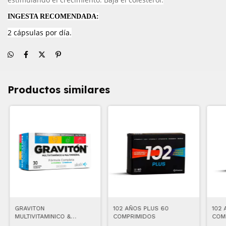
INGESTA RECOMENDADA:
2 cápsulas por día.
Productos similares
GRAVITON
102 AÑOS PLUS 60
102 
MULTIVITAMINICO &
COMPRIMIDOS
COM
MULTIMINERAL 30