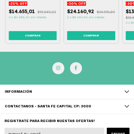
-
25
% OFF
-
30
% OFF
-
30
COMPRIMIDOS
$14.655,01
$24.160,92
$13
$19.540,02
$34.515,60
3
x
$4.885,00
sin interés
3
x
$8.053,64
sin interés
$19.
3
x
$
INFORMACIÓN
CONTACTANOS - SANTA FE CAPITAL CP: 3000
REGISTRATE PARA RECIBIR NUESTAS OFERTAS!