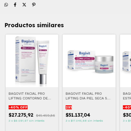
Productos similares
BAGOVIT FACIAL PRO
BAGOVIT FACIAL PRO
BAGO
LIFTING CONTORNO DE
LIFTING DIA PIEL SECA 50
EST
OJOS 15 GR
gr
-
40
% OFF
2X1
-
40
$27.275,92
$51.137,04
$30
$45.459,86
3
x
$9.091,97
sin interés
3
x
$17.045,68
sin interés
3
x
$1