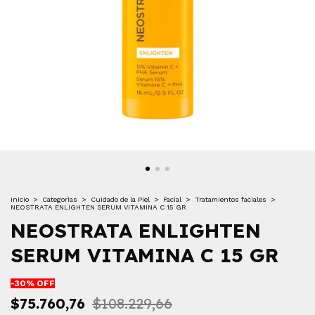
Inicio
>
Categorìas
>
Cuidado de la Piel
>
Facial
>
Tratamientos faciales
>
NEOSTRATA ENLIGHTEN SERUM VITAMINA C 15 GR
NEOSTRATA ENLIGHTEN
SERUM VITAMINA C 15 GR
-
30
% OFF
$75.760,76
$108.229,66