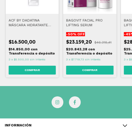
ACF BY DADATINA
BAGOVIT FACIAL PRO
BAGO
MÁSCARA HIDRATANTE
LIFTING SERUM
LIFT
REPARADORA 50 ML
-
50
% OFF
-
45
$16.500,00
$23.159,20
$28
$46.318,41
$14.850,00
con
$20.843,28
con
$25
Transferencia o depósito
Transferencia o depósito
Tran
3
x
$5.500,00
sin interés
3
x
$7.719,73
sin interés
3
x
$
INFORMACIÓN