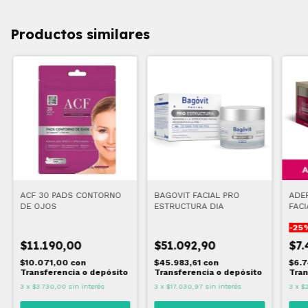
Productos similares
ACF 30 PADS CONTORNO
BAGOVIT FACIAL PRO
ADE
DE OJOS
ESTRUCTURA DIA
FACI
GR
-
25
$11.190,00
$51.092,90
$7
$10.071,00
con
$45.983,61
con
$6.7
Transferencia o depósito
Transferencia o depósito
Tran
3
x
$3.730,00
sin interés
3
x
$17.030,97
sin interés
3
x
$