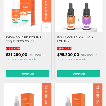
EXIMIA SOLAIRE EXTREME
EXIMIA COMBO HYALU-C +
TOQUE SECO COLOR
HYALU-N
-
15
% OFF
-
15
% OFF
$31.280,00
$95.200,00
$36.800,00
$112.000,00
3
x
$10.426,67
sin interés
3
x
$31.733,33
sin interés