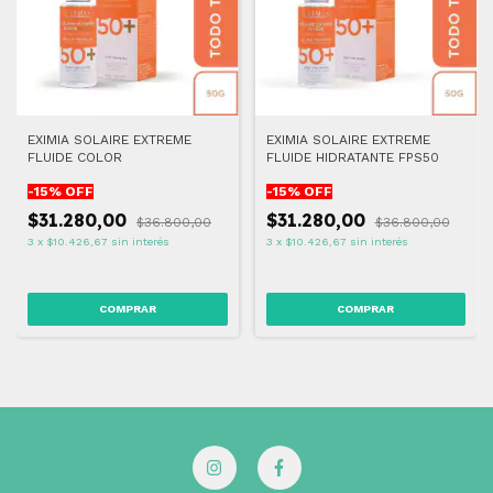
EXIMIA SOLAIRE EXTREME
EXIMIA SOLAIRE EXTREME
FLUIDE COLOR
FLUIDE HIDRATANTE FPS50
-
15
% OFF
-
15
% OFF
$31.280,00
$31.280,00
$36.800,00
$36.800,00
3
x
$10.426,67
sin interés
3
x
$10.426,67
sin interés