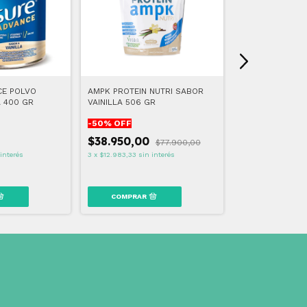
CE POLVO
AMPK PROTEIN NUTRI SABOR
ENSURE CLINICA
A 400 GR
VAINILLA 506 GR
SABOR VAINILLA
-
50
% OFF
$38.950,00
$77.900,00
$23.875,88
interés
3
x
$12.983,33
sin interés
3
x
$7.958,63
sin i