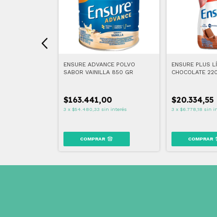
SABOR NEUTRO
ENSURE ADVANCE POLVO
ENSURE PLUS L
SABOR VAINILLA 850 GR
CHOCOLATE 22
0
$163.441,00
$20.334,55
$59.376,00
 interés
3
x
$54.480,33
sin interés
3
x
$6.778,18
sin i