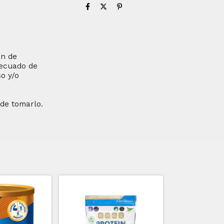
ón de
decuado de
o y/o
 de tomarlo.