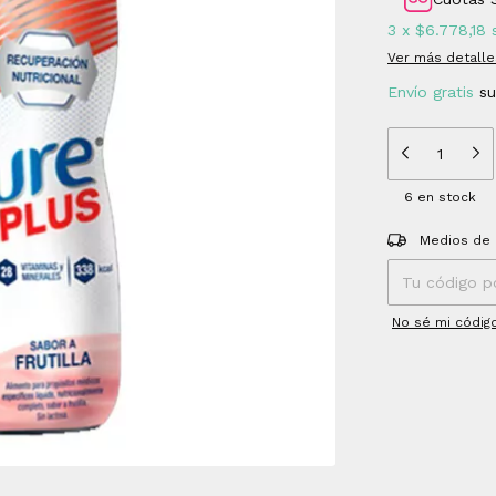
3
x
$6.778,18
Ver más detalle
Envío gratis
s
6
en stock
Entregas para el
Medios de 
No sé mi códig