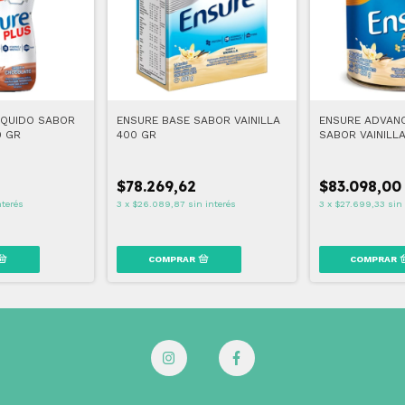
ÍQUIDO SABOR
ENSURE BASE SABOR VAINILLA
ENSURE ADVAN
0 GR
400 GR
SABOR VAINILL
$78.269,62
$83.098,00
nterés
3
x
$26.089,87
sin interés
3
x
$27.699,33
sin 