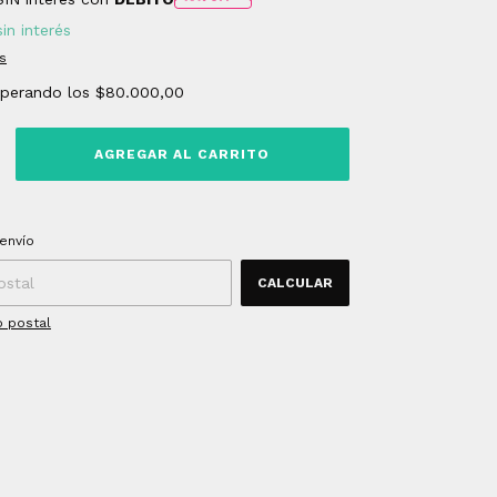
sin interés
s
uperando los
$80.000,00
 CP:
CAMBIAR CP
envío
CALCULAR
o postal