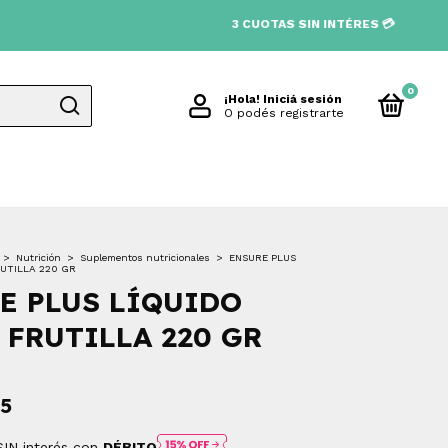
3 CUOTAS SIN INTÉRES 💳
0
¡Hola!
Iniciá sesión
O podés registrarte
>
Nutrición
>
Suplementos nutricionales
>
ENSURE PLUS
UTILLA 220 GR
E PLUS LÍQUIDO
 FRUTILLA 220 GR
55
SIN interés con
DÉBITO