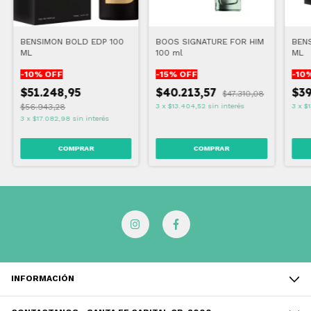
BENSIMON BOLD EDP 100
BOOS SIGNATURE FOR HIM
BEN
ML
100 ml
ML
-
10
% OFF
-
15
% OFF
-
10
$51.248,95
$40.213,57
$39
$47.310,08
$56.943,28
3
x
$13.404,52
sin interés
3
x
$
3
x
$17.082,98
sin interés
INFORMACIÓN