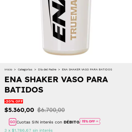
Inicio
>
Categorìas
>
Día del Padre
>
ENA SHAKER VASO PARA BATIDOS
ENA SHAKER VASO PARA
BATIDOS
-
20
% OFF
$5.360,00
$6.700,00
Cuotas SIN interés con
DÉBITO
3
x
$1.786,67
sin interés