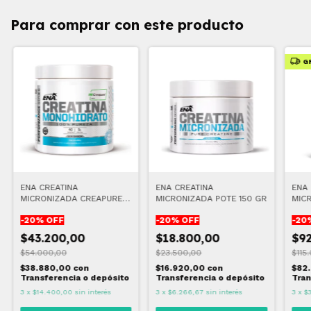
Para comprar con este producto
G
ENA CREATINA
ENA CREATINA
ENA 
MICRONIZADA CREAPURE
MICRONIZADA POTE 150 GR
MIC
®
POTE
-
20
% OFF
-
20
% OFF
-
20
$43.200,00
$18.800,00
$9
$54.000,00
$23.500,00
$115
$38.880,00
con
$16.920,00
con
$82
Transferencia o depósito
Transferencia o depósito
Tran
3
x
$14.400,00
sin interés
3
x
$6.266,67
sin interés
3
x
$