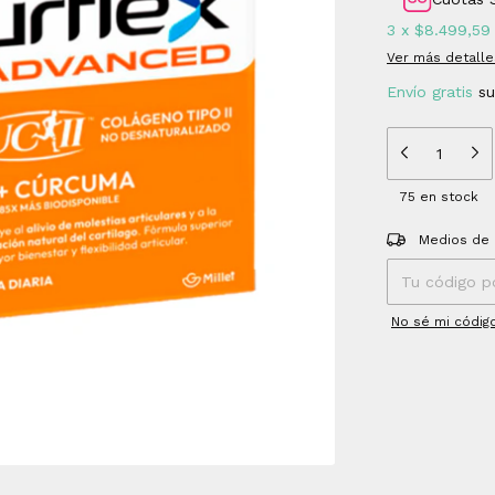
3
x
$8.499,59
Ver más detalle
Envío gratis
s
75
en stock
Entregas para el
Medios de 
No sé mi códig