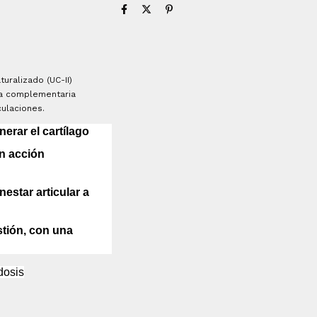
uralizado (UC-II)
ra complementaria
culaciones.
erar el cartílago
on
acción
nestar articular
a
stión, con una
dosis