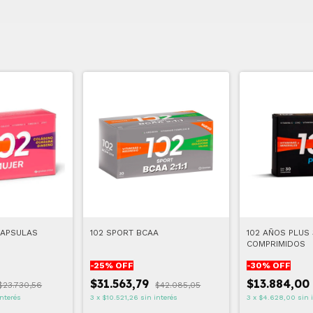
CAPSULAS
102 SPORT BCAA
102 AÑOS PLUS 
COMPRIMIDOS
-
25
% OFF
-
30
% OFF
$31.563,79
$13.884,00
$23.730,56
$42.085,05
interés
3
x
$10.521,26
sin interés
3
x
$4.628,00
sin 