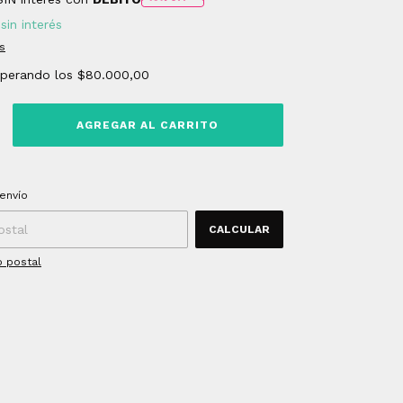
sin interés
s
uperando los
$80.000,00
 CP:
CAMBIAR CP
envío
CALCULAR
o postal