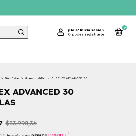
0
¡Hola!
Iniciá sesión
O podés registrarte
>
BienEstar
>
Gramon Millet
>
CURFLEX ADVANCED 30
EX ADVANCED 30
LAS
7
$33.998,36
SIN interés con
DÉBITO