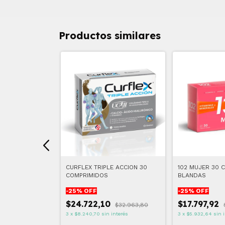
Productos similares
30 COMPRIMIDOS
CURFLEX TRIPLE ACCION 30
102 MUJER 30 
COMPRIMIDOS
BLANDAS
-
25
% OFF
-
25
% OFF
6
$24.722,10
$17.797,92
$27.030,48
$32.963,80
nterés
3
x
$8.240,70
sin interés
3
x
$5.932,64
sin 