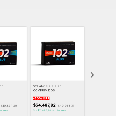
30
102 AÑOS PLUS 90
CURFLEX DUO 3
COMPRIMIDOS
-
30
% OFF
-
25
% OFF
$34.487,82
$19.834,29
$49.268,31
$42.288,00
interés
3
x
$11.495,94
sin interés
3
x
$14.096,00
sin