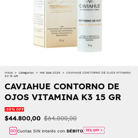
Inicio
>
Categorìas
>
Hot Sale 2026
>
CAVIAHUE CONTORNO DE OJOS VITAMINA
K3 15 GR
CAVIAHUE CONTORNO DE
OJOS VITAMINA K3 15 GR
-
30
% OFF
$44.800,00
$64.000,00
Cuotas SIN interés con
DÉBITO