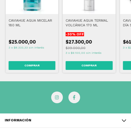
CAVIAHUE AGUA MICELAR
CAVIAHUE AGUA TERMAL
CAV
180 ML
VOLCÁNICA 170 ML
DÍA 
-
30
% OFF
$25.000,00
$27.300,00
$61
3
x
$8.333,33
sin interés
$39.000,00
3
x
$
3
x
$9.100,00
sin interés
INFORMACIÓN