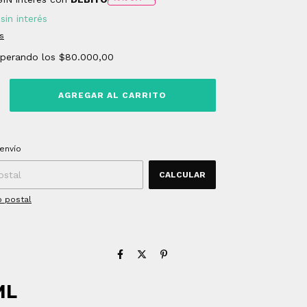
sin interés
s
uperando los
$80.000,00
 CP:
CAMBIAR CP
envío
CALCULAR
o postal
ML