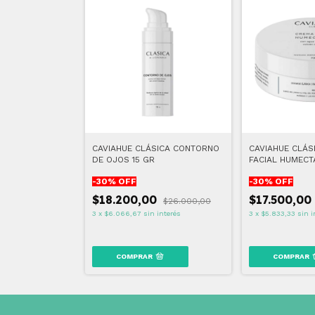
CAVIAHUE CLÁSICA CONTORNO
CAVIAHUE CLÁS
DE OJOS 15 GR
FACIAL HUMECT
-
30
% OFF
-
30
% OFF
$18.200,00
$17.500,0
$26.000,00
3
x
$6.066,67
sin interés
3
x
$5.833,33
sin i