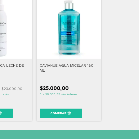
ICA LECHE DE
CAVIAHUE AGUA MICELAR 180
R
ML
0
$25.000,00
$23.000,00
nterés
3
x
$8.333,33
sin interés