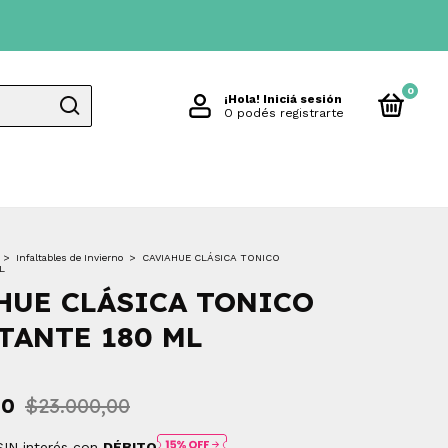
0
¡Hola!
Iniciá sesión
O podés registrarte
>
Infaltables de Invierno
>
CAVIAHUE CLÁSICA TONICO
L
HUE CLÁSICA TONICO
TANTE 180 ML
00
$23.000,00
SIN interés con
DÉBITO