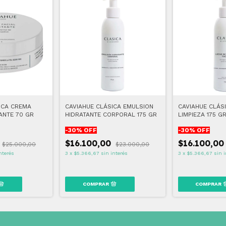
ICA CREMA
CAVIAHUE CLÁSICA EMULSION
CAVIAHUE CLÁS
ANTE 70 GR
HIDRATANTE CORPORAL 175 GR
LIMPIEZA 175 G
-
30
% OFF
-
30
% OFF
0
$16.100,00
$16.100,0
$25.000,00
$23.000,00
nterés
3
x
$5.366,67
sin interés
3
x
$5.366,67
sin i