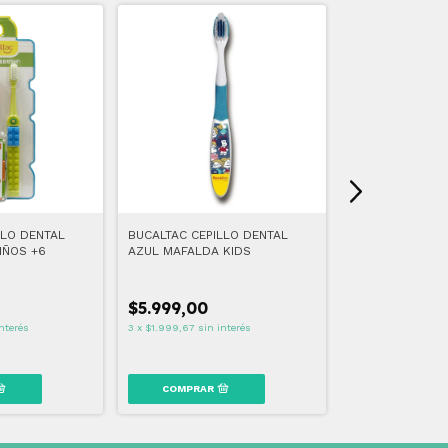
LLO DENTAL
BUCALTAC CEPILLO DENTAL
BUCALTAC KIT 
IÑOS +6
AZUL MAFALDA KIDS
$5.999,00
$10.490,00
nterés
3
x
$1.999,67
sin interés
3
x
$3.496,67
sin i