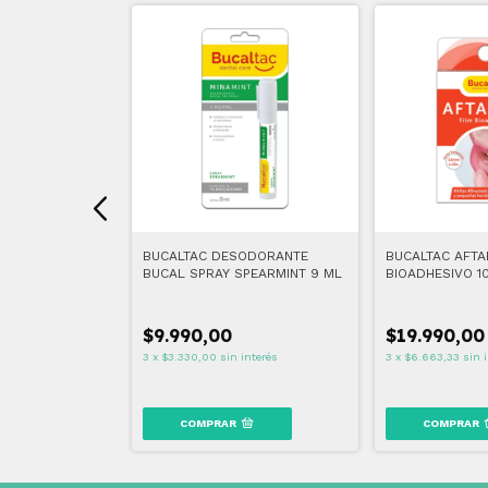
LLO DENTAL
BUCALTAC DESODORANTE
BUCALTAC AFTA
DA KIDS
BUCAL SPRAY SPEARMINT 9 ML
BIOADHESIVO 1
$9.990,00
$19.990,00
nterés
3
x
$3.330,00
sin interés
3
x
$6.663,33
sin 