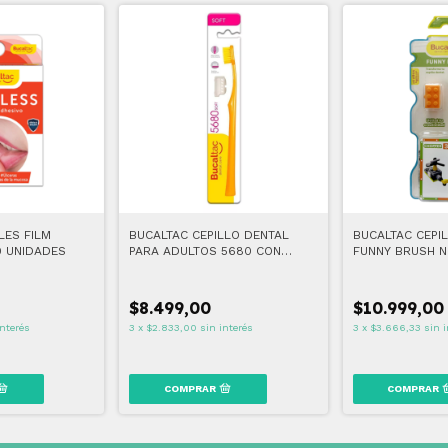
LES FILM
BUCALTAC CEPILLO DENTAL
BUCALTAC CEPI
0 UNIDADES
PARA ADULTOS 5680 CON
FUNNY BRUSH N
CAPUCHÓN
$8.499,00
$10.999,00
interés
3
x
$2.833,00
sin interés
3
x
$3.666,33
sin i