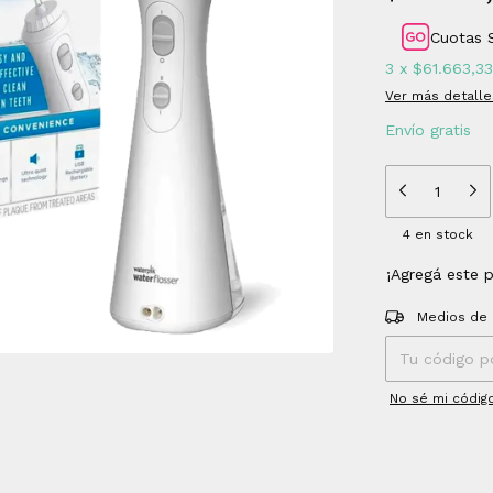
Cuotas 
3
x
$61.663,33
Ver más detalle
Envío gratis
4
en stock
¡Agregá este 
Entregas para el
Medios de 
No sé mi códig