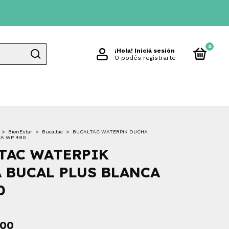
0
¡Hola!
Iniciá sesión
O podés registrarte
>
BienEstar
>
Bucaltac
>
BUCALTAC WATERPIK DUCHA
CA WP 490
TAC WATERPIK
 BUCAL PLUS BLANCA
0
,00