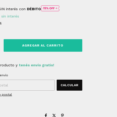
SIN interés con
DÉBITO
sin interés
s
producto y
tenés envío gratis!
 CP:
CAMBIAR CP
envío
CALCULAR
o postal