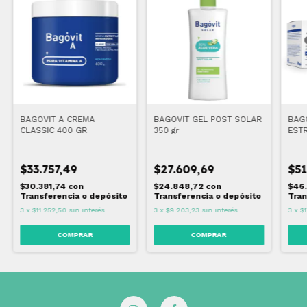
BAGOVIT A CREMA
BAGOVIT GEL POST SOLAR
BAGO
CLASSIC 400 GR
350 gr
EST
$33.757,49
$27.609,69
$51
$30.381,74
con
$24.848,72
con
$46
Transferencia o depósito
Transferencia o depósito
Tran
3
x
$11.252,50
sin interés
3
x
$9.203,23
sin interés
3
x
$1