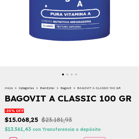
Inicio
>
Categorìas
>
BienEstar
>
Bagovit
>
BAGOVIT A CLASSIC 100 GR
BAGOVIT A CLASSIC 100 GR
-
35
% OFF
$15.068,25
$23.181,93
$13.561,43
con
Transferencia o depósito