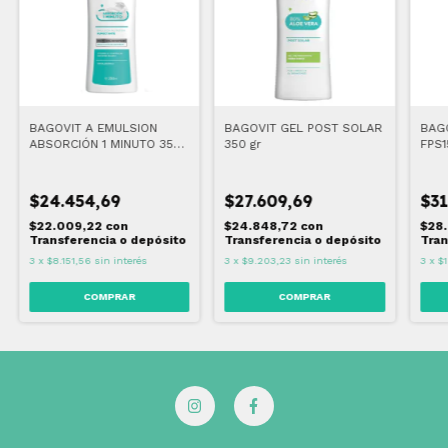
BAGOVIT A EMULSION
BAGOVIT GEL POST SOLAR
BAG
ABSORCIÓN 1 MINUTO 350
350 gr
FPS1
ml
$24.454,69
$27.609,69
$31
$22.009,22
con
$24.848,72
con
$28
Transferencia o depósito
Transferencia o depósito
Tran
3
x
$8.151,56
sin interés
3
x
$9.203,23
sin interés
3
x
$