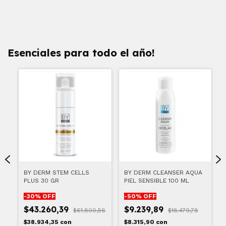
Esenciales para todo el año!
UB
BY DERM STEM CELLS
BY DERM CLEANSER AQUA
PLUS 30 GR
PIEL SENSIBLE 100 ML
-
30
% OFF
-
50
% OFF
$43.260,39
$9.239,89
72
$61.800,56
$18.479,78
$38.934,35
con
$8.315,90
con