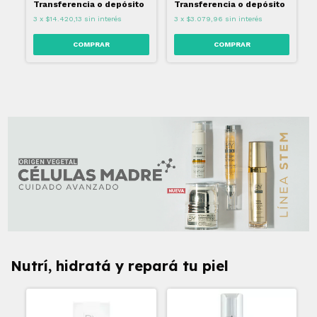
o
Transferencia o depósito
Transferencia o depósito
3
x
$14.420,13
sin interés
3
x
$3.079,96
sin interés
Nutrí, hidratá y repará tu piel