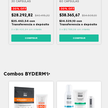
30 CÁPSULAS
60 CÁPSULAS
-
30
% OFF
-
30
% OFF
$28.292,82
$38.365,67
$40.418,32
$54.808,10
$25.463,54
con
$34.529,10
con
Transferencia o depósito
Transferencia o depósito
3
x
$9.430,94
sin interés
3
x
$12.788,56
sin interés
Combos BYDERM✨