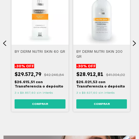
BY DERM NUTRI SKIN 60 GR
BY DERM NUTRI SKIN 200
E
GR
-
30
% OFF
-
30
% OFF
$29.572,79
$28.912,81
00
$42.246,84
$41.304,02
$26.615,51
con
$26.021,53
con
o
Transferencia o depósito
Transferencia o depósito
3
x
$9.857,60
sin interés
3
x
$9.637,60
sin interés