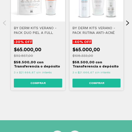
BY DERM KITS VERANO -
BY DERM KITS VERANO -
PACK DUO PIEL A FULL
PACK RUTINA ANTI-ACNÉ
-
30
% OFF
-
40
% OFF
$65.000,00
$65.000,00
$92.857,00
$108.333,00
$58.500,00
con
$58.500,00
con
Transferencia o depósito
Transferencia o depósito
3
x
$21.666,67
sin interés
3
x
$21.666,67
sin interés