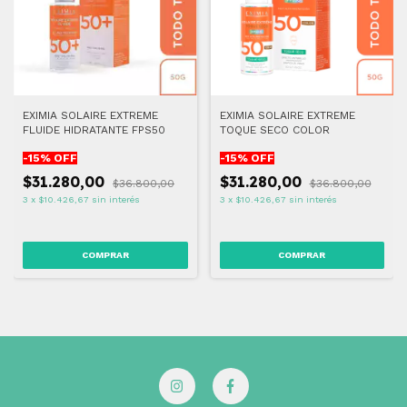
EXIMIA SOLAIRE EXTREME
EXIMIA SOLAIRE EXTREME
FLUIDE HIDRATANTE FPS50
TOQUE SECO COLOR
-
15
% OFF
-
15
% OFF
$31.280,00
$31.280,00
$36.800,00
$36.800,00
3
x
$10.426,67
sin interés
3
x
$10.426,67
sin interés