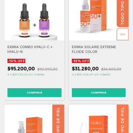
EXIMIA COMBO HYALU-C +
EXIMIA SOLAIRE EXTREME
HYALU-N
FLUIDE COLOR
-
15
% OFF
-
15
% OFF
$95.200,00
$31.280,00
$112.000,00
$36.800,00
3
x
$31.733,33
sin interés
3
x
$10.426,67
sin interés