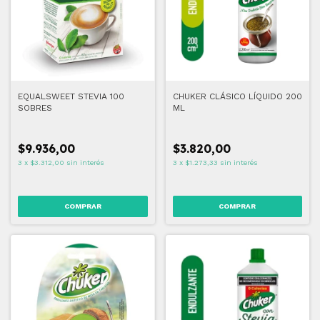
EQUALSWEET STEVIA 100
CHUKER CLÁSICO LÍQUIDO 200
SOBRES
ML
$9.936,00
$3.820,00
3
x
$3.312,00
sin interés
3
x
$1.273,33
sin interés