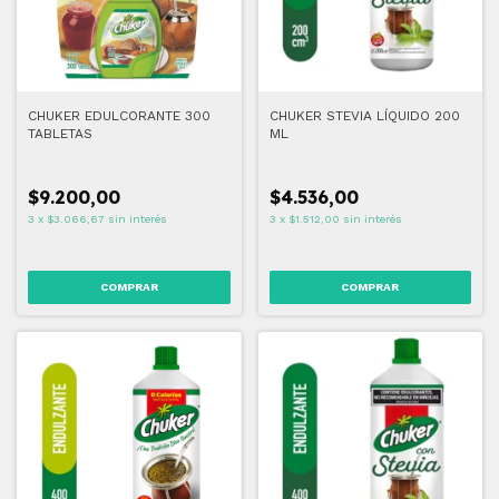
CHUKER EDULCORANTE 300
CHUKER STEVIA LÍQUIDO 200
TABLETAS
ML
$9.200,00
$4.536,00
3
x
$3.066,67
sin interés
3
x
$1.512,00
sin interés