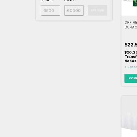
Desde
Hasta
APLICAR
OFF R
DURAC
PACK x
$22.
$20.2
Transf
depós
3
x
$7.5