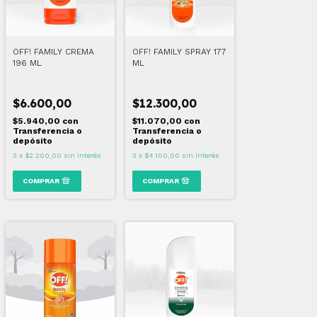
OFF! FAMILY CREMA
OFF! FAMILY SPRAY 177
196 ML
ML
$6.600,00
$12.300,00
$5.940,00
con
$11.070,00
con
Transferencia o
Transferencia o
depósito
depósito
3
x
$2.200,00
sin interés
3
x
$4.100,00
sin interés