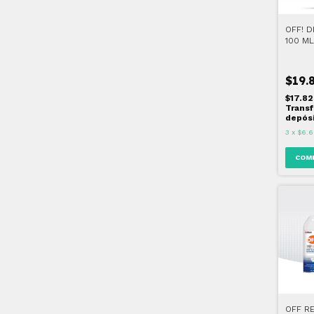
OFF! 
100 ML
$19.
$17.8
Transf
depós
3
x
$6.6
OFF R