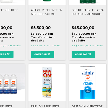
DEFENSE BEBÉ
AKTIOL REPELENTE EN
OFF REPELENTE EXTRA
AEROSOL 143 ML
DURACION AEROSOL
PACK x6
800,00
$6.500,00
$45.000,00
20,00
con
$5.850,00
con
$40.500,00
con
erencia o
Transferencia o
Transferencia o
ito
depósito
depósito
00,00
sin interés
3
x
$2.166,67
sin interés
3
x
$15.000,00
sin interés
EPELENTE
FRIPI ON REPELENTE
OFF! SKINLY PROTEGE