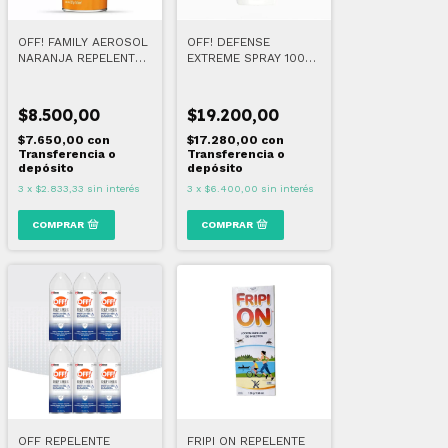
OFF! FAMILY AEROSOL
OFF! DEFENSE
NARANJA REPELENTE
EXTREME SPRAY 100
DE INSECTOS 165 GR
ML
$8.500,00
$19.200,00
$7.650,00
con
$17.280,00
con
Transferencia o
Transferencia o
depósito
depósito
3
x
$2.833,33
sin interés
3
x
$6.400,00
sin interés
OFF REPELENTE
FRIPI ON REPELENTE