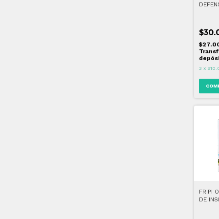
DEFEN
PACK x
$30.
$27.0
Transf
depós
3
x
$10.
FRIPI 
DE IN
CREMA