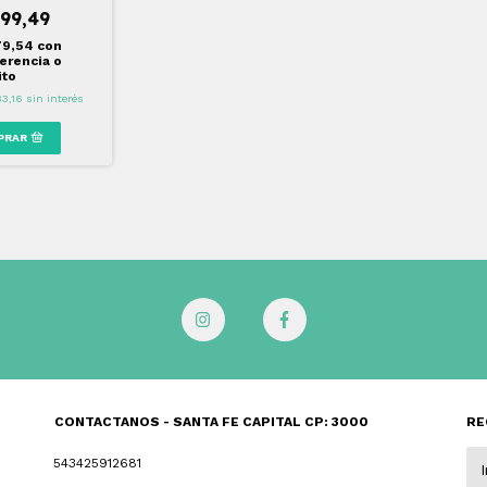
199,49
79,54
con
erencia o
ito
33,16
sin interés
CONTACTANOS - SANTA FE CAPITAL CP: 3000
RE
543425912681