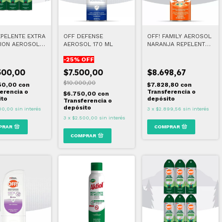
EPELENTE EXTRA
OFF DEFENSE
OFF! FAMILY AEROSOL
ION AEROSOL
AEROSOL 170 ML
NARANJA REPELENTE
3
DE INSECTOS 170 GR
-
25
% OFF
500,00
$7.500,00
$8.698,67
$10.000,00
50,00
con
$7.828,80
con
erencia o
Transferencia o
$6.750,00
con
ito
depósito
Transferencia o
depósito
00,00
sin interés
3
x
$2.899,56
sin interés
3
x
$2.500,00
sin interés