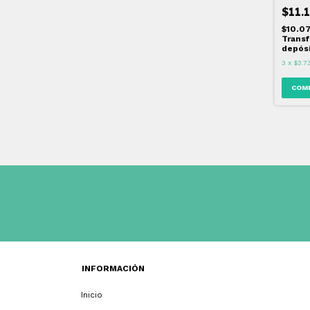
$11.
$10.0
Transf
depós
3
x
$3.7
INFORMACIÓN
Inicio