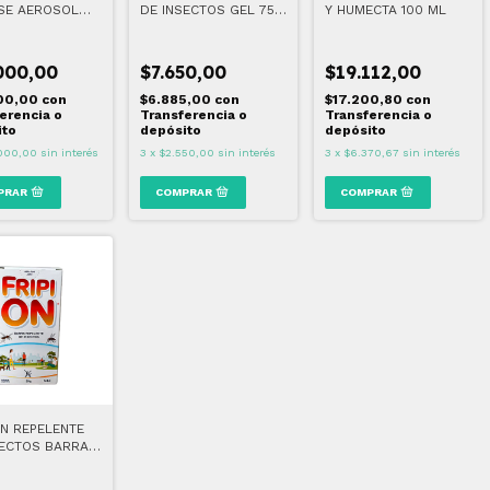
SE AEROSOL
DE INSECTOS GEL 75
Y HUMECTA 100 ML
3
GR
000,00
$7.650,00
$19.112,00
00,00
con
$6.885,00
con
$17.200,80
con
erencia o
Transferencia o
Transferencia o
ito
depósito
depósito
000,00
sin interés
3
x
$2.550,00
sin interés
3
x
$6.370,67
sin interés
ON REPELENTE
SECTOS BARRA
 30 GR