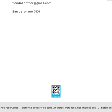
tiendazentner@gmail.com
San Jeronimo 3101
hos reservados.
Defensa de las y los consumidores. Para reclamos
ingresá acá.
/
Botón de