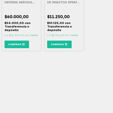
DEFENSE AEROSOL
DE INSECTOS SPRAY
PACK x6
130 ML
$60.000,00
$11.250,00
$54.000,00
con
$10.125,00
con
Transferencia o
Transferencia o
depósito
depósito
3
x
$20.000,00
sin interés
3
x
$3.750,00
sin interés