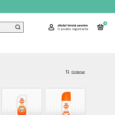
0
¡Hola!
Iniciá sesión
O podés registrarte
Ordenar